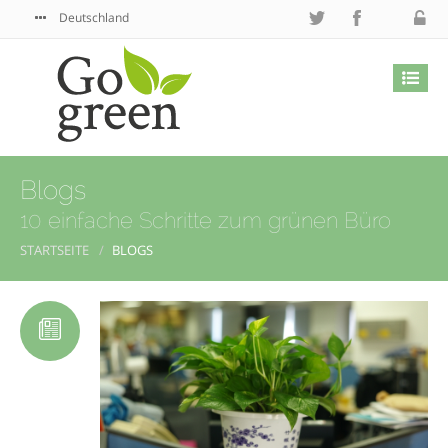
Deutschland
Blogs
10 einfache Schritte zum grünen Büro
STARTSEITE
BLOGS