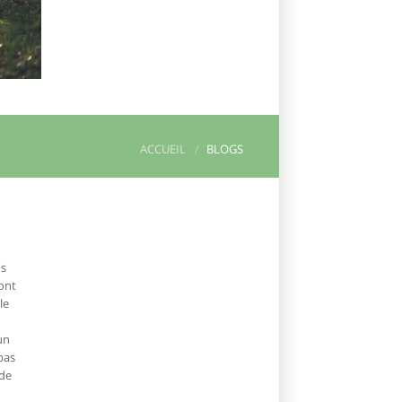
ACCUEIL
BLOGS
ns
 ont
le
un
pas
 de