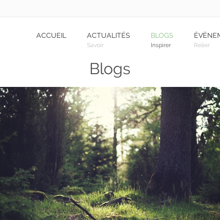
ACCUEIL
ACTUALITÉS
BLOGS
ÉVÈNE
Savoir
Inspirer
Relier
Blogs