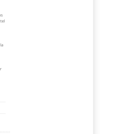
ns
tel
la
r