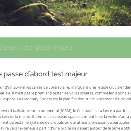
 passe d'abord test majeur
e passe d'abord test majeur
r d'un 20-mètres carrés de voile solaire, marquant une "étape cruciale" da
atiale. Il n'est pas le premier à tester les voiles solaires, comme les Japonais
l'espace. La Planetary Society est la planification sur le lancement d'une voi
onverti balistique intercontinental (ICBM), le Cosmos 1 sera lancé à partir d'
ein de la mer de Barents. Le vaisseau spatial, alimenté par la voile, n'aura 
ment de tester le système de propulsion qui utilise la pression de particules
avire vers l'extérieur à partir d'une orbite de départ autour de la terre à 500